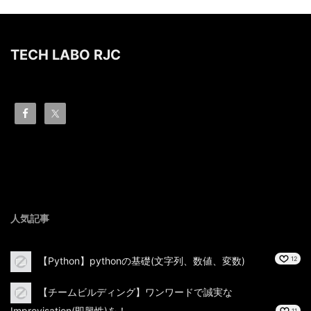
TECH LABO RJC
人気記事
【Python】pythonの基礎(文字列、数値、変数)
12
【チームビルディング】ワンワードで誠実な
Improvisation(即興性)を！
11