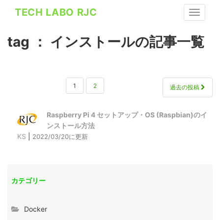
S
TECH LABO RJC
TOGGLE
k
i
tag ： インストールの記事一覧
p
t
o
投
m
1
2
過去の投稿
稿
a
i
の
Raspberry Pi 4 セットアップ・OS (Raspbian)のイ
n
ペ
ンストール方法
c
KS
|
2022/03/20に更新
ー
o
ジ
n
送
t
り
カテゴリー
e
n
Docker
t