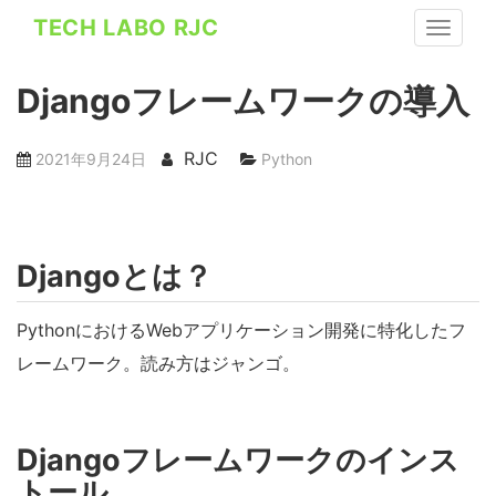
S
TECH LABO RJC
TOGGLE
k
i
Djangoフレームワークの導入
p
t
o
RJC
2021年9月24日
Python
m
a
i
Djangoとは？
n
c
PythonにおけるWebアプリケーション開発に特化したフ
o
n
レームワーク。読み方はジャンゴ。
t
e
n
Djangoフレームワークのインス
t
トール