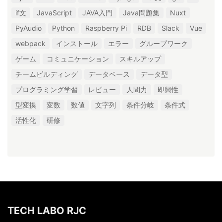
if文
JavaScript
JAVA入門
Java問題集
Nuxt
PyAudio
Python
Raspberry Pi
RDB
Slack
Vue
webpack
インストール
エラー
グループワーク
ゲーム
コミュニケーション
スキルアップ
チームビルディング
データベース
データ型
プログラミング学習
レビュー
人間力
即興性
型変換
変数
数値
文字列
条件分岐
条件式
活性化
研修
TECH LABO RJC