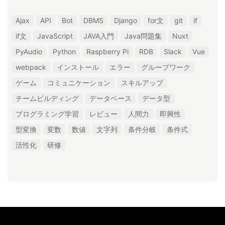
Ajax
API
Bot
DBMS
Django
for文
git
if
if文
JavaScript
JAVA入門
Java問題集
Nuxt
PyAudio
Python
Raspberry Pi
RDB
Slack
Vue
webpack
インストール
エラー
グループワーク
ゲーム
コミュニケーション
スキルアップ
チームビルディング
データベース
データ型
プログラミング学習
レビュー
人間力
即興性
型変換
変数
数値
文字列
条件分岐
条件式
活性化
研修