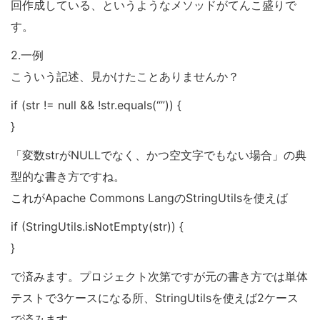
回作成している、というようなメソッドがてんこ盛りで
す。
2.一例
こういう記述、見かけたことありませんか？
if (str != null && !str.equals(“”)) {
}
「変数strがNULLでなく、かつ空文字でもない場合」の典
型的な書き方ですね。
これがApache Commons LangのStringUtilsを使えば
if (StringUtils.isNotEmpty(str)) {
}
で済みます。プロジェクト次第ですが元の書き方では単体
テストで3ケースになる所、StringUtilsを使えば2ケース
で済みます。