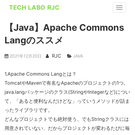
S
TECH LABO RJC
TOGGLE
k
i
【Java】Apache Commons
p
t
Langのススメ
o
m
RJC
2021年12月20日
JAVA
a
i
1.Apache Commons Langとは？
n
c
TomcatやMavenで有名なApacheのプロジェクトの1つ。
o
java.langパッケージのクラス(StringやIntegerなど)につい
n
て、「あると便利なんだけどな」っていうメソッドが詰ま
t
ったライブラリです。
e
どんなプロジェクトでも絶対使う、でもStringクラスには
n
用意されていない、だからプロジェクトが変わるたびに毎
t