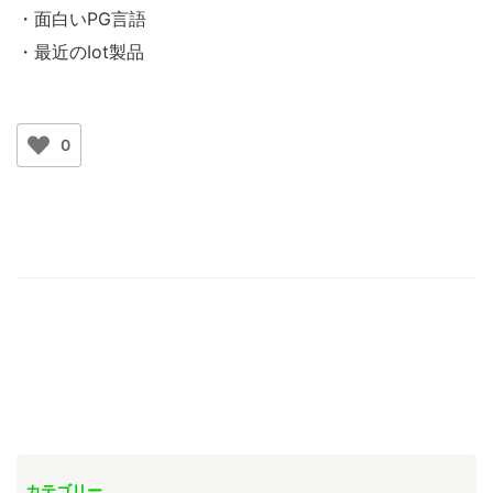
・面白いPG言語
・最近のIot製品
0
カテゴリー