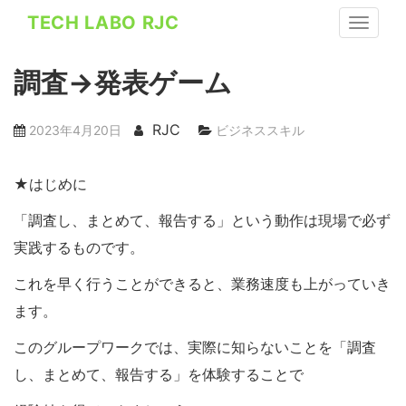
S
TECH LABO RJC
TOGGLE
k
i
調査→発表ゲーム
p
t
o
RJC
2023年4月20日
ビジネススキル
m
a
★はじめに
i
「調査し、まとめて、報告する」という動作は現場で必ず
n
c
実践するものです。
o
これを早く行うことができると、業務速度も上がっていき
n
ます。
t
e
このグループワークでは、実際に知らないことを「調査
n
し、まとめて、報告する」を体験することで
t